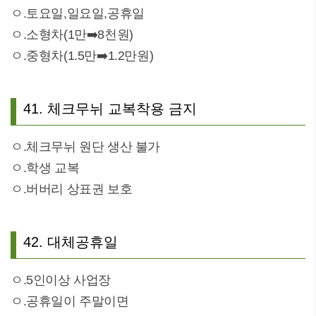
ㅇ.토요일,일요일,공휴일
ㅇ.소형차(1만➡️8천원)
ㅇ.중형차(1.5만➡️1.2만원)
41. 체크무뉘 교복착용 금지
ㅇ.체크무뉘 원단 생산 불가
ㅇ.학생 교복
ㅇ.버버리 상표권 보호
42. 대체공휴일
ㅇ.5인이상 사업장
ㅇ.공휴일이 주말이면