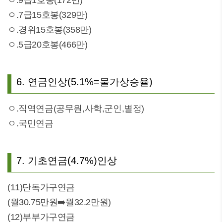
ㅇ.9급1호봉(172만)
ㅇ.7급15호봉(329만)
ㅇ.경위15호봉(358만)
ㅇ.5급20호봉(466만)
6. 연금인상(5.1%=물가상승율)
ㅇ.직역연금(공무원,사학,군인,별정)
ㅇ.국민연금
7. 기초연금(4.7%)인상
(11)단독가구연금
(월30.75만원➡️월32.2만원)
(12)부부가구연금