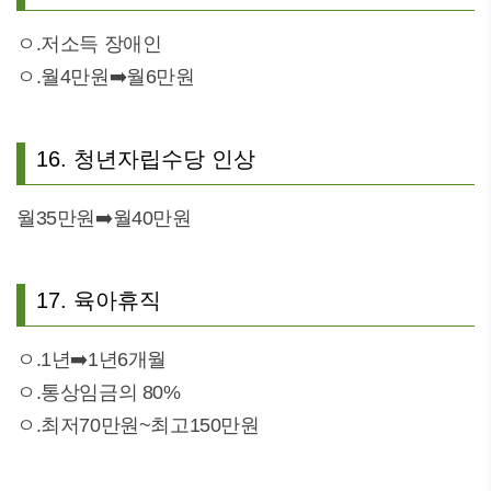
ㅇ.저소득 장애인
ㅇ.월4만원➡️월6만원
16. 청년자립수당 인상
월35만원➡️월40만원
17. 육아휴직
ㅇ.1년➡️1년6개월
ㅇ.통상임금의 80%
ㅇ.최저70만원~최고150만원