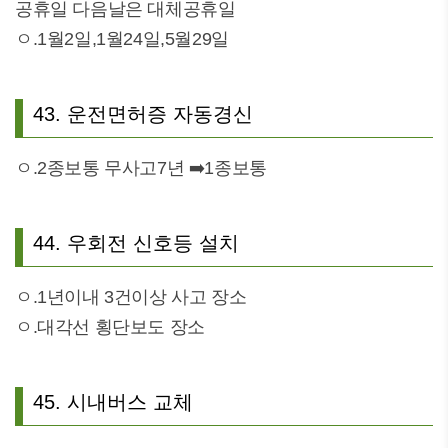
공휴일 다음날은 대체공휴일
ㅇ.1월2일,1월24일,5월29일
43. 운전면허증 자동경신
ㅇ.2종보통 무사고7년 ➡️1종보통
44. 우회전 신호등 설치
ㅇ.1년이내 3건이상 사고 장소
ㅇ.대각선 횡단보도 장소
45. 시내버스 교체