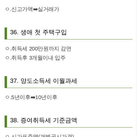
ㅇ.신고가액➡️실거래가
36. 생애 첫 주택구입
ㅇ.취득세 200만원까지 감면
ㅇ.취득후 3개월이내 입주
37. 양도소득세 이월과세
ㅇ.5년이후➡️10년이후
38. 증여취득세 기준금액
ㅇ.시가표준액(개별공시가격)