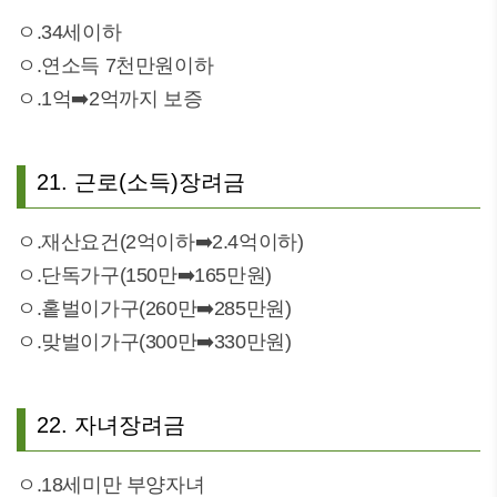
ㅇ.34세이하
ㅇ.연소득 7천만원이하
ㅇ.1억➡️2억까지 보증
21. 근로(소득)장려금
ㅇ.재산요건(2억이하➡️2.4억이하)
ㅇ.단독가구(150만➡️165만원)
ㅇ.홑벌이가구(260만➡️285만원)
ㅇ.맞벌이가구(300만➡️330만원)
22. 자녀장려금
ㅇ.18세미만 부양자녀