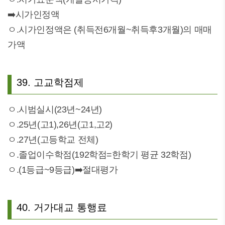
➡️시가인정액
ㅇ.시가인정액은 (취득전6개월~취득후3개월)의 매매
가액
39. 고교학점제
ㅇ.시범실시(23년~24년)
ㅇ.25년(고1),26년(고1,고2)
ㅇ.27년(고등학교 전체)
ㅇ.졸업이수학점(192학점=한학기 평균 32학점)
ㅇ.(1등급~9등급)➡️절대평가
40. 거가대교 통행료